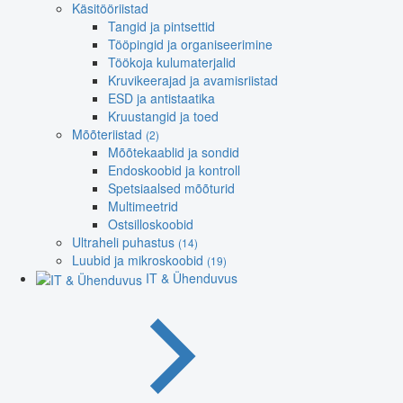
Käsitööriistad
Tangid ja pintsettid
Tööpingid ja organiseerimine
Töökoja kulumaterjalid
Kruvikeerajad ja avamisriistad
ESD ja antistaatika
Kruustangid ja toed
Mõõteriistad
(2)
Mõõtekaablid ja sondid
Endoskoobid ja kontroll
Spetsiaalsed mõõturid
Multimeetrid
Ostsilloskoobid
Ultraheli puhastus
(14)
Luubid ja mikroskoobid
(19)
IT & Ühenduvus