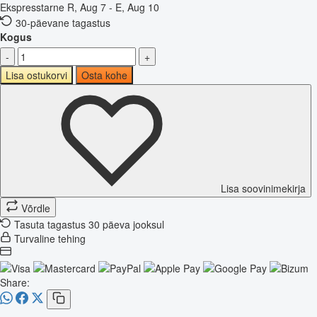
Ekspresstarne
R, Aug 7 - E, Aug 10
30-päevane tagastus
Kogus
-
+
Lisa ostukorvi
Osta kohe
Lisa soovinimekirja
Võrdle
Tasuta tagastus 30 päeva jooksul
Turvaline tehing
Share: