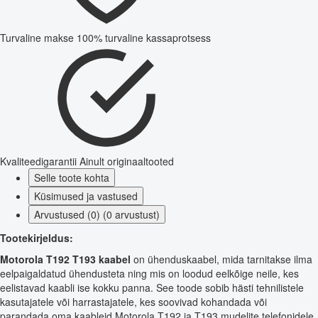
Turvaline makse
100% turvaline kassaprotsess
Kvaliteedigarantii
Ainult originaaltooted
Selle toote kohta
Küsimused ja vastused
Arvustused (0) (0 arvustust)
Tootekirjeldus:
Motorola T192 T193 kaabel
on ühenduskaabel, mida tarnitakse ilma
eelpaigaldatud ühendusteta ning mis on loodud eelkõige neile, kes
eelistavad kaabli ise kokku panna. See toode sobib hästi tehnilistele
kasutajatele või harrastajatele, kes soovivad kohandada või
parandada oma kaableid Motorola T192 ja T193 mudelite telefonidele.