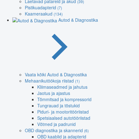
Laetavad patareid ja akud
(39)
Pistikuadapterid
(7)
Kaameraakud
(134)
Autod & Diagnostika
Vaata kõiki Autod & Diagnostika
Mehaanikutöökoja riistad
(1)
Kliimaseadmed ja jahutus
Jaotus ja ajastus
Tõmmitsad ja kompressorid
Tungrauad ja tõstukid
Piduri- ja mootoritööriistad
Spetsiaalsed autotööriistad
Võtmed ja padrunid
OBD diagnostika ja skannerid
(6)
OBD kaablid ja adapterid