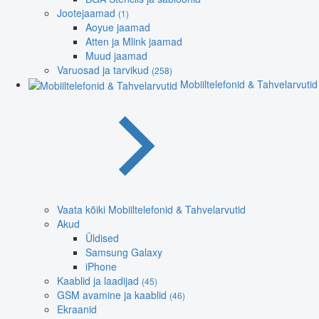
Jootejaamad
(1)
Aoyue jaamad
Atten ja Mlink jaamad
Muud jaamad
Varuosad ja tarvikud
(258)
Mobiiltelefonid & Tahvelarvutid
Vaata kõiki Mobiiltelefonid & Tahvelarvutid
Akud
Üldised
Samsung Galaxy
iPhone
Kaablid ja laadijad
(45)
GSM avamine ja kaablid
(46)
Ekraanid