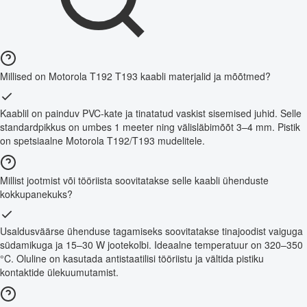
Millised on Motorola T192 T193 kaabli materjalid ja mõõtmed?
Kaablil on painduv PVC-kate ja tinatatud vaskist sisemised juhid. Selle
standardpikkus on umbes 1 meeter ning välisläbimõõt 3–4 mm. Pistik
on spetsiaalne Motorola T192/T193 mudelitele.
Millist jootmist või tööriista soovitatakse selle kaabli ühenduste
kokkupanekuks?
Usaldusväärse ühenduse tagamiseks soovitatakse tinajoodist vaiguga
südamikuga ja 15–30 W jootekolbi. Ideaalne temperatuur on 320–350
°C. Oluline on kasutada antistaatilisi tööriistu ja vältida pistiku
kontaktide ülekuumutamist.