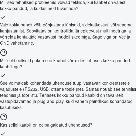
Millised tehnilised probleemid võivad tekkida, kui kaabel on valesti
kokku pandud, ja kuidas neid tuvastada?
Vale kokkupanek võib põhjustada lühiseid, sidekatkestusi või seadme
kahjustamist. Soovitatav on kontrollida järjepidevust multimeetriga ja
võrrelda kontaktide vastavust mudeli skeemiga. Sage viga on Vcc ja
GND vahetamine.
Milliseid eeliseid pakub see kaabel võrreldes tehases kokku pandud
kaablitega?
See võimaldab kohandada ühenduse tüüpi vastavalt konkreetsetele
vajadustele (RS232, USB, otsene toide jne). Samas nõuab see tehnilisi
teadmisi ja tööriistu. Tehases kokku pandud kaablid on tavaliselt
vastupidavamad ja plug-and-play, kuid vähem paindlikud kohandatud
kasutuseks.
Kas sellel kaablil on eelpaigaldatud ühendused?