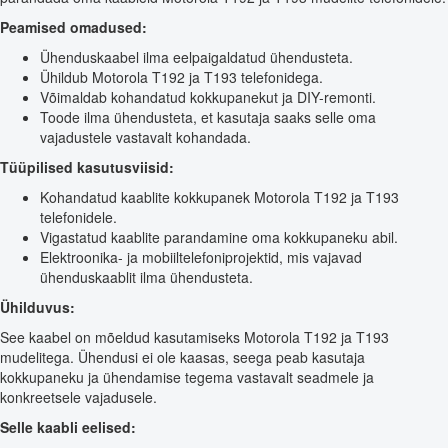
Peamised omadused:
Ühenduskaabel ilma eelpaigaldatud ühendusteta.
Ühildub Motorola T192 ja T193 telefonidega.
Võimaldab kohandatud kokkupanekut ja DIY-remonti.
Toode ilma ühendusteta, et kasutaja saaks selle oma
vajadustele vastavalt kohandada.
Tüüpilised kasutusviisid:
Kohandatud kaablite kokkupanek Motorola T192 ja T193
telefonidele.
Vigastatud kaablite parandamine oma kokkupaneku abil.
Elektroonika- ja mobiiltelefoniprojektid, mis vajavad
ühenduskaablit ilma ühendusteta.
Ühilduvus:
See kaabel on mõeldud kasutamiseks Motorola T192 ja T193
mudelitega. Ühendusi ei ole kaasas, seega peab kasutaja
kokkupaneku ja ühendamise tegema vastavalt seadmele ja
konkreetsele vajadusele.
Selle kaabli eelised: