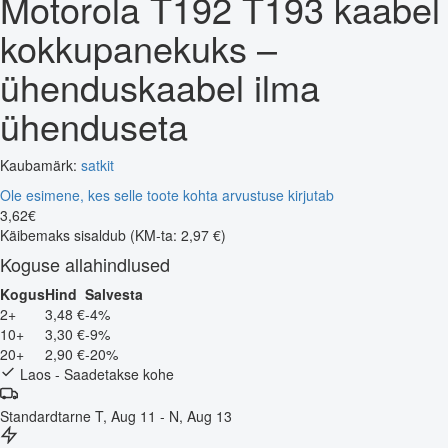
Motorola T192 T193 kaabel
kokkupanekuks –
ühenduskaabel ilma
ühenduseta
Kaubamärk:
satkit
Ole esimene, kes selle toote kohta arvustuse kirjutab
3
,
62
€
Käibemaks sisaldub
(KM-ta: 2,97 €)
Koguse allahindlused
Kogus
Hind
Salvesta
2+
3,48 €
-4%
10+
3,30 €
-9%
20+
2,90 €
-20%
Laos - Saadetakse kohe
Standardtarne
T, Aug 11 - N, Aug 13