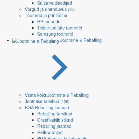
Sülearvutilaadijad
Võrgud ja ühenduvus
(15)
Toonerid ja printimine
HP toonerid
Teiste tootjate toonerid
Samsung toonerid
Jootmine & Reballing
Vaata kõiki Jootmine & Reballing
Jootmise tarvikud
(126)
BGA Reballing jaamad
Reballing tarvikud
Graafikakiibistikud
Reballing jaamad
Reflow ahjud
BGA Stencils ja šabloonid