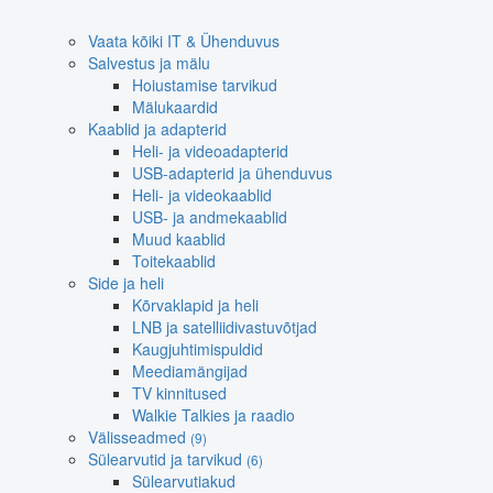
Vaata kõiki IT & Ühenduvus
Salvestus ja mälu
Hoiustamise tarvikud
Mälukaardid
Kaablid ja adapterid
Heli- ja videoadapterid
USB-adapterid ja ühenduvus
Heli- ja videokaablid
USB- ja andmekaablid
Muud kaablid
Toitekaablid
Side ja heli
Kõrvaklapid ja heli
LNB ja satelliidivastuvõtjad
Kaugjuhtimispuldid
Meediamängijad
TV kinnitused
Walkie Talkies ja raadio
Välisseadmed
(9)
Sülearvutid ja tarvikud
(6)
Sülearvutiakud