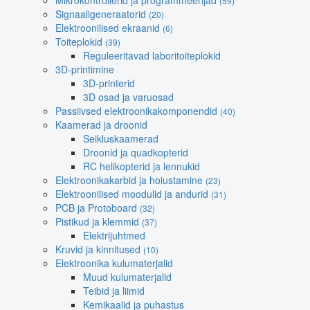
Mikrokontrollerid ja programmeerijad
(59)
Signaaligeneraatorid
(20)
Elektroonilised ekraanid
(6)
Toiteplokid
(39)
Reguleeritavad laboritoiteplokid
3D-printimine
3D-printerid
3D osad ja varuosad
Passiivsed elektroonikakomponendid
(40)
Kaamerad ja droonid
Seikluskaamerad
Droonid ja quadkopterid
RC helikopterid ja lennukid
Elektroonikakarbid ja hoiustamine
(23)
Elektroonilised moodulid ja andurid
(31)
PCB ja Protoboard
(32)
Pistikud ja klemmid
(37)
Elektrijuhtmed
Kruvid ja kinnitused
(10)
Elektroonika kulumaterjalid
Muud kulumaterjalid
Teibid ja liimid
Kemikaalid ja puhastus