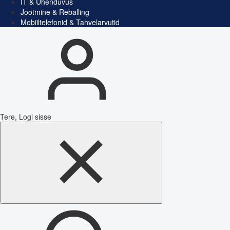
IT & Ühenduvus
Jootmine & Reballing
Mobiiltelefonid & Tahvelarvutid
Tere, Logi sisse