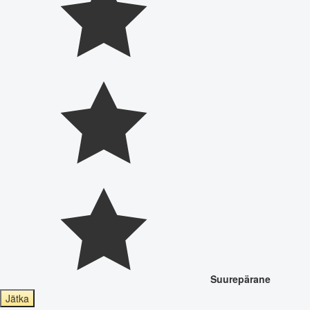
Suurepärane
Jätka