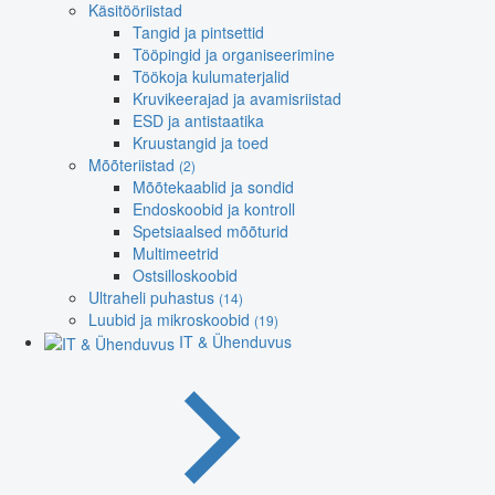
Käsitööriistad
Tangid ja pintsettid
Tööpingid ja organiseerimine
Töökoja kulumaterjalid
Kruvikeerajad ja avamisriistad
ESD ja antistaatika
Kruustangid ja toed
Mõõteriistad
(2)
Mõõtekaablid ja sondid
Endoskoobid ja kontroll
Spetsiaalsed mõõturid
Multimeetrid
Ostsilloskoobid
Ultraheli puhastus
(14)
Luubid ja mikroskoobid
(19)
IT & Ühenduvus