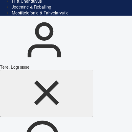
IT & Ühenduvus
Jootmine & Reballing
Mobiiltelefonid & Tahvelarvutid
Tere, Logi sisse