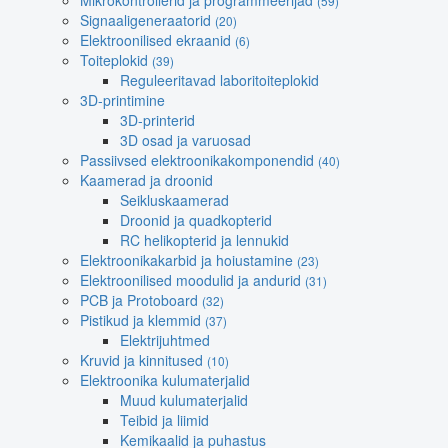
Mikrokontrollerid ja programmeerijad
(59)
Signaaligeneraatorid
(20)
Elektroonilised ekraanid
(6)
Toiteplokid
(39)
Reguleeritavad laboritoiteplokid
3D-printimine
3D-printerid
3D osad ja varuosad
Passiivsed elektroonikakomponendid
(40)
Kaamerad ja droonid
Seikluskaamerad
Droonid ja quadkopterid
RC helikopterid ja lennukid
Elektroonikakarbid ja hoiustamine
(23)
Elektroonilised moodulid ja andurid
(31)
PCB ja Protoboard
(32)
Pistikud ja klemmid
(37)
Elektrijuhtmed
Kruvid ja kinnitused
(10)
Elektroonika kulumaterjalid
Muud kulumaterjalid
Teibid ja liimid
Kemikaalid ja puhastus