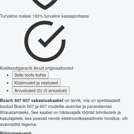
Turvaline makse
100% turvaline kassaprotsess
Kvaliteedigarantii
Ainult originaaltooted
Selle toote kohta
Küsimused ja vastused
Arvustused (0) (0 arvustust)
Bosch 507 607 vabastuskaabel
on tarvik, mis on spetsiaalselt
loodud Bosch 507 ja 607 mudelite avamise ja parandamise
lihtsustamiseks. See kaabel on hädavajalik tööriist tehnikutele ja
kasutajatele, kes peavad nende elektroonikaseadmete hooldus- või
avamistöid tegema.
Põhiomadused: