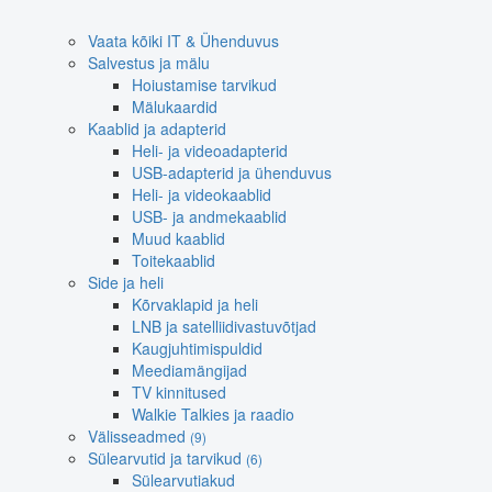
Vaata kõiki IT & Ühenduvus
Salvestus ja mälu
Hoiustamise tarvikud
Mälukaardid
Kaablid ja adapterid
Heli- ja videoadapterid
USB-adapterid ja ühenduvus
Heli- ja videokaablid
USB- ja andmekaablid
Muud kaablid
Toitekaablid
Side ja heli
Kõrvaklapid ja heli
LNB ja satelliidivastuvõtjad
Kaugjuhtimispuldid
Meediamängijad
TV kinnitused
Walkie Talkies ja raadio
Välisseadmed
(9)
Sülearvutid ja tarvikud
(6)
Sülearvutiakud