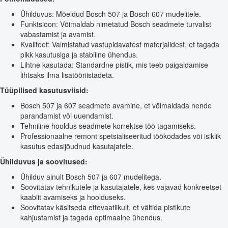
Ühilduvus: Mõeldud Bosch 507 ja Bosch 607 mudelitele.
Funktsioon: Võimaldab nimetatud Bosch seadmete turvalist
vabastamist ja avamist.
Kvaliteet: Valmistatud vastupidavatest materjalidest, et tagada
pikk kasutusiga ja stabiilne ühendus.
Lihtne kasutada: Standardne pistik, mis teeb paigaldamise
lihtsaks ilma lisatööriistadeta.
Tüüpilised kasutusviisid:
Bosch 507 ja 607 seadmete avamine, et võimaldada nende
parandamist või uuendamist.
Tehniline hooldus seadmete korrektse töö tagamiseks.
Professionaalne remont spetsialiseeritud töökodades või isiklik
kasutus edasijõudnud kasutajatele.
Ühilduvus ja soovitused:
Ühilduv ainult Bosch 507 ja 607 mudelitega.
Soovitatav tehnikutele ja kasutajatele, kes vajavad konkreetset
kaablit avamiseks ja hoolduseks.
Soovitatav käsitseda ettevaatlikult, et vältida pistikute
kahjustamist ja tagada optimaalne ühendus.