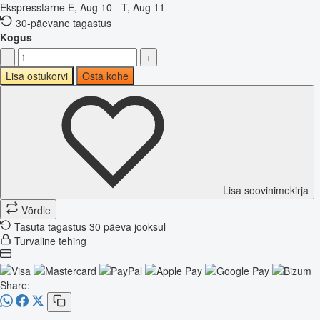
Ekspresstarne
E, Aug 10 - T, Aug 11
30-päevane tagastus
Kogus
-
+
Lisa ostukorvi
Osta kohe
Lisa soovinimekirja
Võrdle
Tasuta tagastus 30 päeva jooksul
Turvaline tehing
Share: