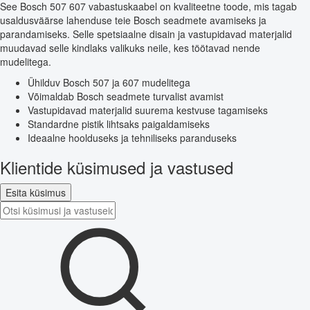
See Bosch 507 607 vabastuskaabel on kvaliteetne toode, mis tagab
usaldusväärse lahenduse teie Bosch seadmete avamiseks ja
parandamiseks. Selle spetsiaalne disain ja vastupidavad materjalid
muudavad selle kindlaks valikuks neile, kes töötavad nende
mudelitega.
Ühilduv Bosch 507 ja 607 mudelitega
Võimaldab Bosch seadmete turvalist avamist
Vastupidavad materjalid suurema kestvuse tagamiseks
Standardne pistik lihtsaks paigaldamiseks
Ideaalne hoolduseks ja tehniliseks paranduseks
Klientide küsimused ja vastused
Esita küsimus