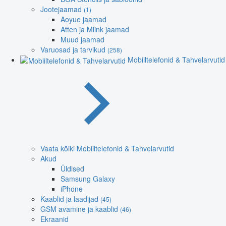
Jootejaamad
(1)
Aoyue jaamad
Atten ja Mlink jaamad
Muud jaamad
Varuosad ja tarvikud
(258)
Mobiiltelefonid & Tahvelarvutid
Vaata kõiki Mobiiltelefonid & Tahvelarvutid
Akud
Üldised
Samsung Galaxy
iPhone
Kaablid ja laadijad
(45)
GSM avamine ja kaablid
(46)
Ekraanid