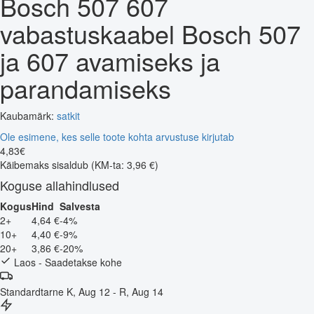
Bosch 507 607
vabastuskaabel Bosch 507
ja 607 avamiseks ja
parandamiseks
Kaubamärk:
satkit
Ole esimene, kes selle toote kohta arvustuse kirjutab
4
,
83
€
Käibemaks sisaldub
(KM-ta: 3,96 €)
Koguse allahindlused
Kogus
Hind
Salvesta
2+
4,64 €
-4%
10+
4,40 €
-9%
20+
3,86 €
-20%
Laos - Saadetakse kohe
Standardtarne
K, Aug 12 - R, Aug 14