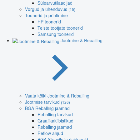
Sülearvutilaadijad
Võrgud ja ühenduvus
(15)
Toonerid ja printimine
HP toonerid
Teiste tootjate toonerid
Samsung toonerid
Jootmine & Reballing
Vaata kõiki Jootmine & Reballing
Jootmise tarvikud
(126)
BGA Reballing jaamad
Reballing tarvikud
Graafikakiibistikud
Reballing jaamad
Reflow ahjud
BGA Stencils ja šabloonid