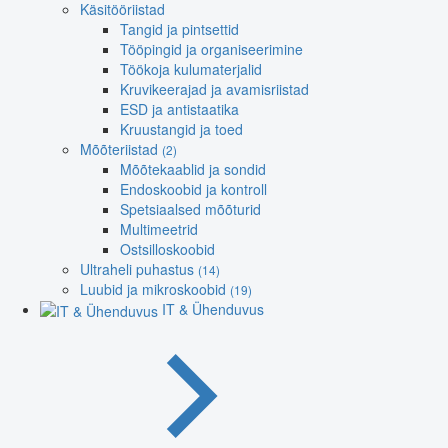
Käsitööriistad
Tangid ja pintsettid
Tööpingid ja organiseerimine
Töökoja kulumaterjalid
Kruvikeerajad ja avamisriistad
ESD ja antistaatika
Kruustangid ja toed
Mõõteriistad
(2)
Mõõtekaablid ja sondid
Endoskoobid ja kontroll
Spetsiaalsed mõõturid
Multimeetrid
Ostsilloskoobid
Ultraheli puhastus
(14)
Luubid ja mikroskoobid
(19)
IT & Ühenduvus