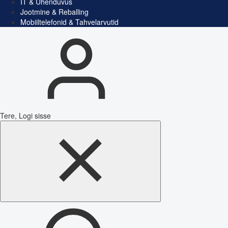
IT & Ühenduvus
Jootmine & Reballing
Mobiiltelefonid & Tahvelarvutid
Tere, Logi sisse