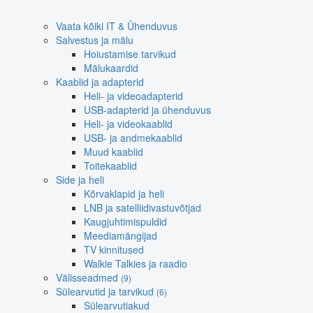
Vaata kõiki IT & Ühenduvus
Salvestus ja mälu
Hoiustamise tarvikud
Mälukaardid
Kaablid ja adapterid
Heli- ja videoadapterid
USB-adapterid ja ühenduvus
Heli- ja videokaablid
USB- ja andmekaablid
Muud kaablid
Toitekaablid
Side ja heli
Kõrvaklapid ja heli
LNB ja satelliidivastuvõtjad
Kaugjuhtimispuldid
Meediamängijad
TV kinnitused
Walkie Talkies ja raadio
Välisseadmed
(9)
Sülearvutid ja tarvikud
(6)
Sülearvutiakud