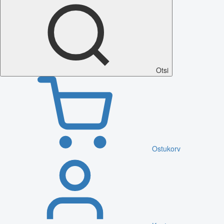
Otsi
Ostukorv