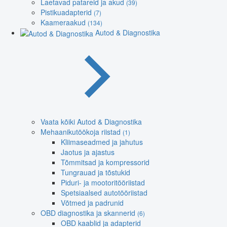
Laetavad patareid ja akud
(39)
Pistikuadapterid
(7)
Kaameraakud
(134)
Autod & Diagnostika
Vaata kõiki Autod & Diagnostika
Mehaanikutöökoja riistad
(1)
Kliimaseadmed ja jahutus
Jaotus ja ajastus
Tõmmitsad ja kompressorid
Tungrauad ja tõstukid
Piduri- ja mootoritööriistad
Spetsiaalsed autotööriistad
Võtmed ja padrunid
OBD diagnostika ja skannerid
(6)
OBD kaablid ja adapterid