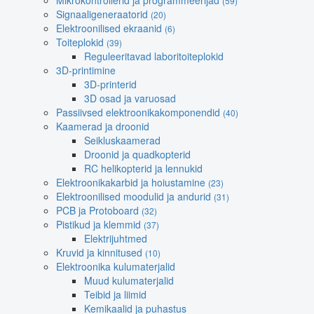
Mikrokontrollerid ja programmeerijad
(59)
Signaaligeneraatorid
(20)
Elektroonilised ekraanid
(6)
Toiteplokid
(39)
Reguleeritavad laboritoiteplokid
3D-printimine
3D-printerid
3D osad ja varuosad
Passiivsed elektroonikakomponendid
(40)
Kaamerad ja droonid
Seikluskaamerad
Droonid ja quadkopterid
RC helikopterid ja lennukid
Elektroonikakarbid ja hoiustamine
(23)
Elektroonilised moodulid ja andurid
(31)
PCB ja Protoboard
(32)
Pistikud ja klemmid
(37)
Elektrijuhtmed
Kruvid ja kinnitused
(10)
Elektroonika kulumaterjalid
Muud kulumaterjalid
Teibid ja liimid
Kemikaalid ja puhastus