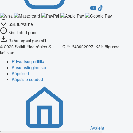
SSL-turvaline
Kinnitatud pood
Raha tagasi garantii
© 2026 Satkit Electrónica S.L. — CIF: B43962927. Kõik õigused
kaitstud.
Privaatsuspoliitika
Kasutustingimused
Küpsised
Küpsiste seaded
Avaleht