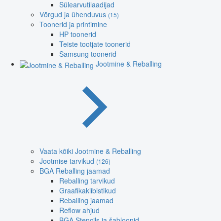
Sülearvutilaadijad
Võrgud ja ühenduvus
(15)
Toonerid ja printimine
HP toonerid
Teiste tootjate toonerid
Samsung toonerid
Jootmine & Reballing
Vaata kõiki Jootmine & Reballing
Jootmise tarvikud
(126)
BGA Reballing jaamad
Reballing tarvikud
Graafikakiibistikud
Reballing jaamad
Reflow ahjud
BGA Stencils ja šabloonid