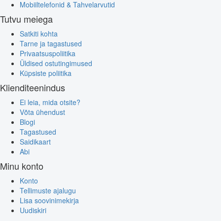
Mobiiltelefonid & Tahvelarvutid
Tutvu meiega
Satkiti kohta
Tarne ja tagastused
Privaatsuspoliitika
Üldised ostutingimused
Küpsiste poliitika
Klienditeenindus
Ei leia, mida otsite?
Võta ühendust
Blogi
Tagastused
Saidikaart
Abi
Minu konto
Konto
Tellimuste ajalugu
Lisa soovinimekirja
Uudiskiri