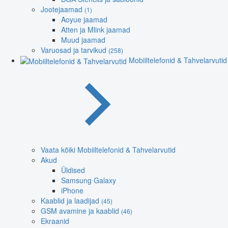
Jootejaamad
(1)
Aoyue jaamad
Atten ja Mlink jaamad
Muud jaamad
Varuosad ja tarvikud
(258)
Mobiiltelefonid & Tahvelarvutid
Vaata kõiki Mobiiltelefonid & Tahvelarvutid
Akud
Üldised
Samsung Galaxy
iPhone
Kaablid ja laadijad
(45)
GSM avamine ja kaablid
(46)
Ekraanid